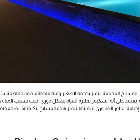
ين المسابح المختلفة. يتميز بحجمه الصغير وقلة ملحقاته، مما يجعله مناسب
عتمد على آلة السكيمر لفلترة المياه بشكل دوري، حيث تسحب المياه وت
ضافة الكلور الضروري لتنقيتها. تتميز هذه المسابح بتكلفتها المنخفضة نسب