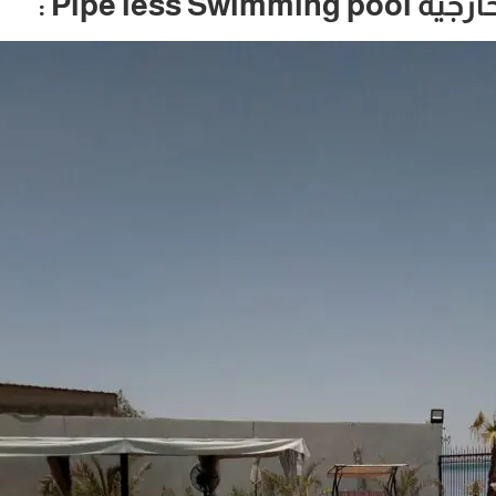
Pipe less Swimming pool :