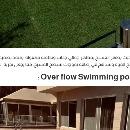
رًا، حيث يظهر المسبح بمظهر جمالي جذاب وتكلفته معقولة. يعتمد تصميمه
خ المياه وتساهم في إضافة تموجات لسطح المسبح، مما يجعل تجربة الس
Over flow Swimming pool