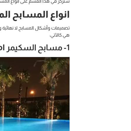
سنركز في هذا القسم على أنواع المسابح
انواع المسابح الم
تصميمات وأشكال المسابح لا نهائية ولك
هي كالآتي:
1- مسابح السكيمر
l: