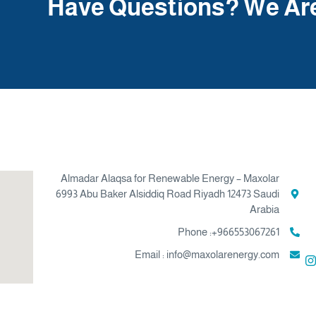
Have Questions? We Are
tion
Contact
Almadar Alaqsa for Renewable Energy – Maxolar
6993 Abu Baker Alsiddiq Road Riyadh 12473 Saudi
Arabia
Phone :+966553067261
Email : info@maxolarenergy.com