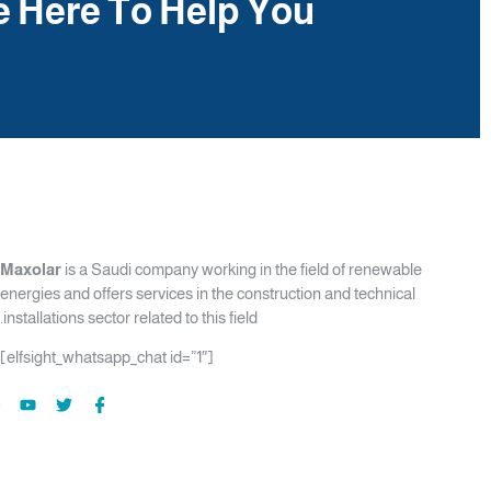
 Here To Help You
Maxolar
is a Saudi company working in the field of renewable
energies and offers services in the construction and technical
installations sector related to this field.
[elfsight_whatsapp_chat id=”1″]